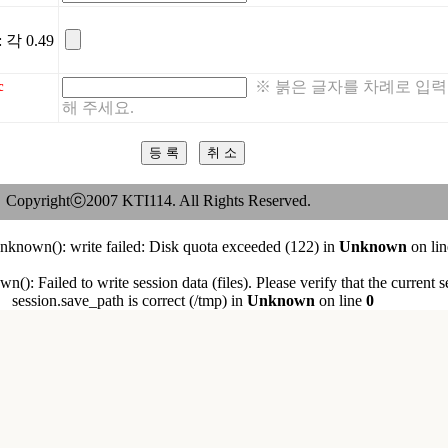
각 0.49
c
※ 붉은 글자를 차례로 입력
해 주세요.
Copyrightⓒ2007 KTI114. All Rights Reserved.
nknown(): write failed: Disk quota exceeded (122) in
Unknown
on li
n(): Failed to write session data (files). Please verify that the current s
session.save_path is correct (/tmp) in
Unknown
on line
0