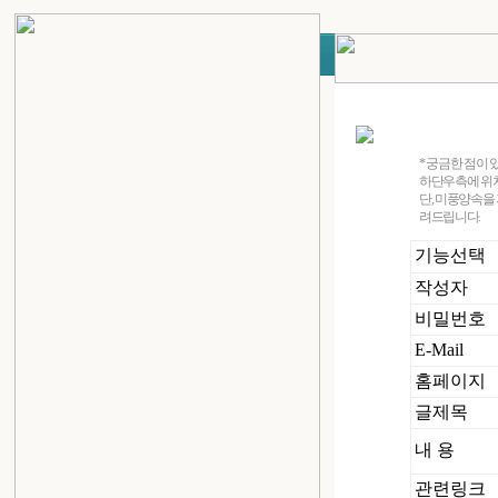
* 궁금한 점이
하단우측에 위치한
단, 미풍양속을
려드립니다.
기능선택
작성자
비밀번호
E-Mail
홈페이지
글제목
내 용
관련링크