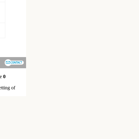
ne
0
etting of